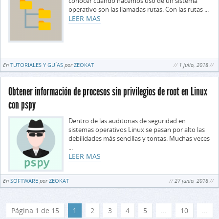
conocer cuando hacemos uso de un sistema
operativo son las llamadas rutas. Con las rutas ...
LEER MAS
En
TUTORIALES Y GUÍAS
por
ZEOKAT
1 julio, 2018
Obtener información de procesos sin privilegios de root en Linux
con pspy
Dentro de las auditorias de seguridad en
sistemas operativos Linux se pasan por alto las
debilidades más sencillas y tontas. Muchas veces
...
LEER MAS
En
SOFTWARE
por
ZEOKAT
27 junio, 2018
Página 1 de 15
1
2
3
4
5
...
10
...