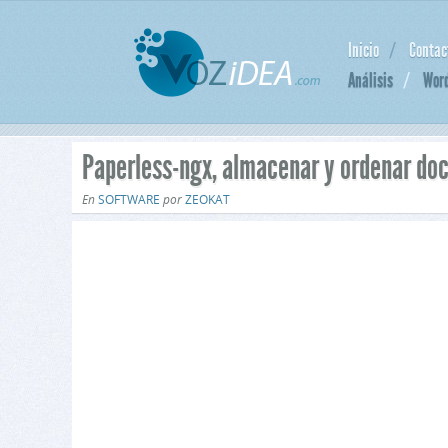
Inicio
Contac
Análisis
Wor
Paperless-ngx, almacenar y ordenar d
En
SOFTWARE
por
ZEOKAT