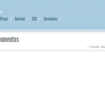
to
dPress
Android
SEO
Servidores
ocumentos
14 julio, 20