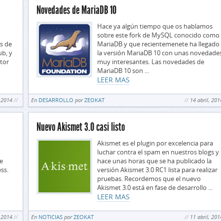
Novedades de MariaDB 10
Hace ya algún tiempo que os hablamos
sobre este fork de MySQL conocido como
s de
MariaDB y que recientemenete ha llegado
ub, y
la versión MariaDB 10 con unas novedade
tor
muy interesantes. Las novedades de
MariaDB 10 son ...
LEER MAS
, 2014
En
DESARROLLO
por
ZEOKAT
14 abril, 201
Nuevo Akismet 3.0 casi listo
Akismet es el plugin por excelencia para
luchar contra el spam en nuestros blogs y
e
hace unas horas que se ha publicado la
ss.
versión Akismet 3.0 RC1 lista para realizar
pruebas. Recordemos que el nuevo
Akismet 3.0 está en fase de desarrollo ...
LEER MAS
, 2014
En
NOTICIAS
por
ZEOKAT
11 abril, 201