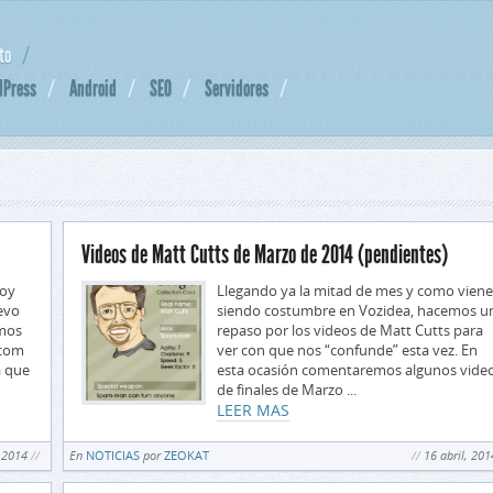
to
dPress
Android
SEO
Servidores
Videos de Matt Cutts de Marzo de 2014 (pendientes)
hoy
Llegando ya la mitad de mes y como viene
uevo
siendo costumbre en Vozidea, hacemos u
emos
repaso por los videos de Matt Cutts para
.com
ver con que nos “confunde” esta vez. En
a que
esta ocasión comentaremos algunos vide
de finales de Marzo ...
LEER MAS
, 2014
En
NOTICIAS
por
ZEOKAT
16 abril, 201