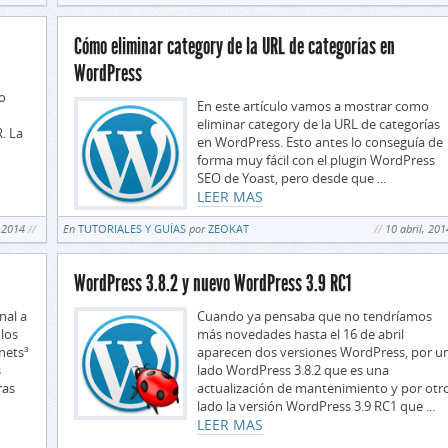
Cómo eliminar category de la URL de categorías en
WordPress
o
En este artículo vamos a mostrar como
eliminar category de la URL de categorías
. La
en WordPress. Esto antes lo conseguía de
n
forma muy fácil con el plugin WordPress
SEO de Yoast, pero desde que ...
LEER MAS
, 2014
En
TUTORIALES Y GUÍAS
por
ZEOKAT
10 abril, 201
WordPress 3.8.2 y nuevo WordPress 3.9 RC1
nal a
Cuando ya pensaba que no tendríamos
 los
más novedades hasta el 16 de abril
nets³
aparecen dos versiones WordPress, por u
s
lado WordPress 3.8.2 que es una
ras
actualización de mantenimiento y por otr
lado la versión WordPress 3.9 RC1 que ...
LEER MAS