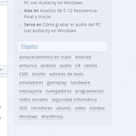
PC con Audacity en Windows
Alex en
Analisis de C-12 Resistencia
Final y trucos
Serva en
Cómo grabar el audio del PC
con Audacity en Windows
Etiquetas
almacenamiento en nube
Android
antivirus
análisis
audio
C#
centos
4
CMS
diseño
editores de texto
emuladores
gameplay
hardware
mensajería
navegadores
programacion
redes sociales
seguridad informática
n
SEO
servidores
ubuntu
video
vozidea
Windows
WordPress
o