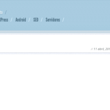
to
dPress
Android
SEO
Servidores
11 abril, 20