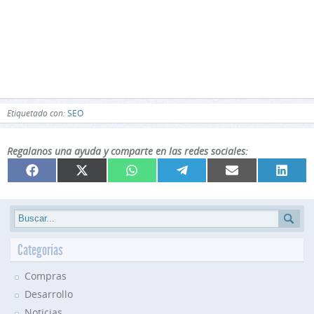
Etiquetado con:
SEO
Regalanos una ayuda y comparte en las redes sociales:
Compartir
Compartir
Compartir
Compartir
Compartir
Compar
Facebook
X
WhatsApp
Telegram
Email
Linked
en
en
en
en
en
en
(Twitter)
Categorías
Compras
Desarrollo
Noticias