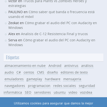
victor en
Trucos para Plants vs Zombies Heroes y
estrategias
PAULINO en
Cómo saber qué banda o frecuencia está
usando el móvil
Zeokat en
Cómo grabar el audio del PC con Audacity en
Windows
Alex en
Analisis de C-12 Resistencia Final y trucos
Serva en
Cómo grabar el audio del PC con Audacity en
Windows
Etiquetas
almacenamiento en nube
Android
antivirus
análisis
audio
C#
centos
CMS
diseño
editores de texto
emuladores
gameplay
hardware
mensajería
navegadores
programacion
redes sociales
seguridad
informática
SEO
servidores
ubuntu
video
vozidea
Windows
WordPress
Utilizamos cookies para asegurar que damos la mejor