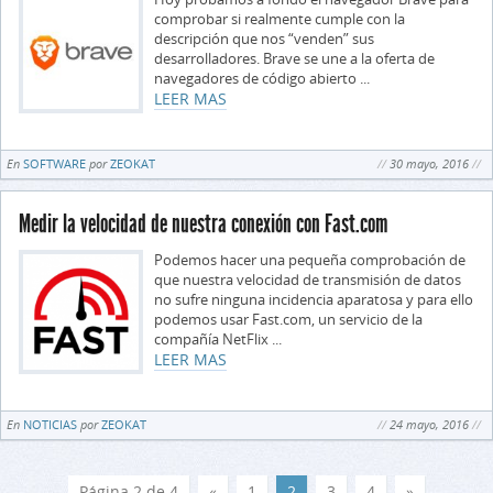
comprobar si realmente cumple con la
descripción que nos “venden” sus
desarrolladores. Brave se une a la oferta de
navegadores de código abierto ...
LEER MAS
En
SOFTWARE
por
ZEOKAT
30 mayo, 2016
Medir la velocidad de nuestra conexión con Fast.com
Podemos hacer una pequeña comprobación de
que nuestra velocidad de transmisión de datos
no sufre ninguna incidencia aparatosa y para ello
podemos usar Fast.com, un servicio de la
compañía NetFlix ...
LEER MAS
En
NOTICIAS
por
ZEOKAT
24 mayo, 2016
Página 2 de 4
«
1
2
3
4
»