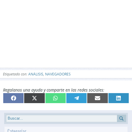
Etiquetado con:
ANÁLISIS
,
NAVEGADORES
Regalanos una ayuda y comparte en las redes sociales:
Compartir
Compartir
Compartir
Compartir
Compartir
Compar
Facebook
X
WhatsApp
Telegram
Email
Linked
en
en
en
en
en
en
(Twitter)
Categorías