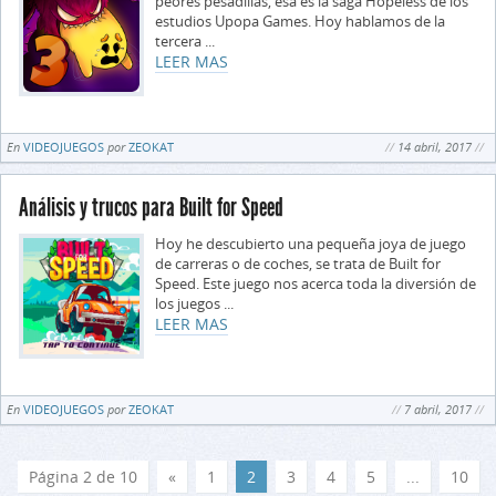
peores pesadillas, esa es la saga Hopeless de los
estudios Upopa Games. Hoy hablamos de la
tercera ...
LEER MAS
En
VIDEOJUEGOS
por
ZEOKAT
14 abril, 2017
Análisis y trucos para Built for Speed
Hoy he descubierto una pequeña joya de juego
de carreras o de coches, se trata de Built for
Speed. Este juego nos acerca toda la diversión de
los juegos ...
LEER MAS
En
VIDEOJUEGOS
por
ZEOKAT
7 abril, 2017
Página 2 de 10
«
1
2
3
4
5
...
10