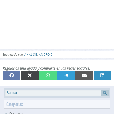
Etiquetado con:
ANÁLISIS
,
ANDROID
Regalanos una ayuda y comparte en las redes sociales:
Compartir
Compartir
Compartir
Compartir
Compartir
Compar
Facebook
X
WhatsApp
Telegram
Email
Linked
en
en
en
en
en
en
(Twitter)
Categorías
Compras