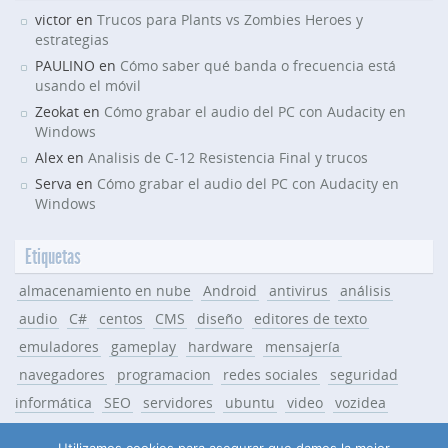
victor en
Trucos para Plants vs Zombies Heroes y
estrategias
PAULINO en
Cómo saber qué banda o frecuencia está
usando el móvil
Zeokat en
Cómo grabar el audio del PC con Audacity en
Windows
Alex en
Analisis de C-12 Resistencia Final y trucos
Serva en
Cómo grabar el audio del PC con Audacity en
Windows
Etiquetas
almacenamiento en nube
Android
antivirus
análisis
audio
C#
centos
CMS
diseño
editores de texto
emuladores
gameplay
hardware
mensajería
navegadores
programacion
redes sociales
seguridad
informática
SEO
servidores
ubuntu
video
vozidea
Windows
WordPress