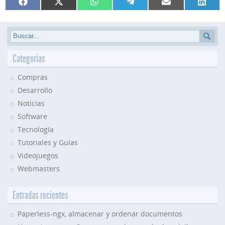
Compartir
Compartir
Compartir
Compartir
Compartir
Compar
Facebook
X
WhatsApp
Telegram
Email
Linked
en
en
en
en
en
en
(Twitter)
Categorías
Compras
Desarrollo
Noticias
Software
Tecnología
Tutoriales y Guías
Videojuegos
Webmasters
Entradas recientes
Paperless-ngx, almacenar y ordenar documentos