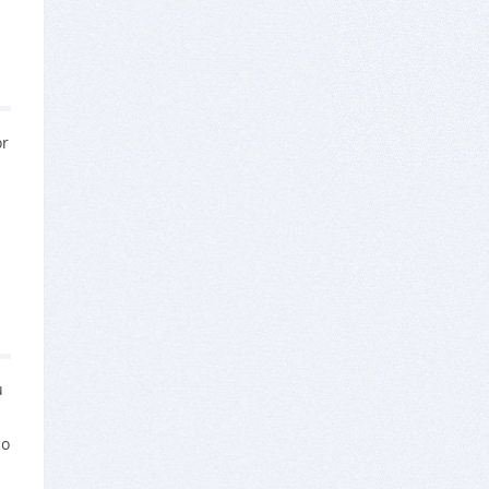
or
u
lo