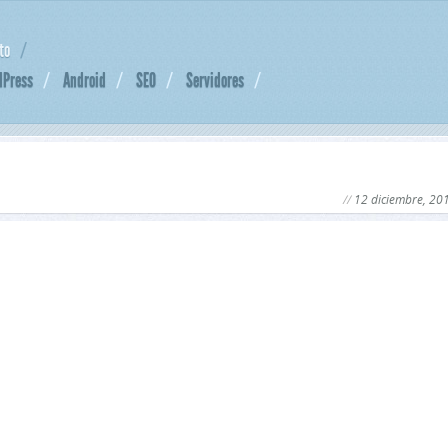
to
dPress
Android
SEO
Servidores
12 diciembre, 20