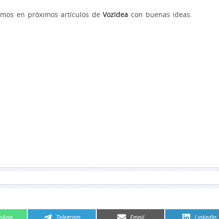
emos en próximos artículos de
VozIdea
con buenas ideas.
artir
Compartir
Compartir
Comparti
sApp
Telegram
Email
LinkedIn