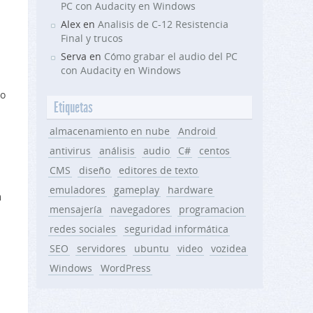
PC con Audacity en Windows
Alex en
Analisis de C-12 Resistencia
Final y trucos
Serva en
Cómo grabar el audio del PC
con Audacity en Windows
do
Etiquetas
almacenamiento en nube
Android
antivirus
análisis
audio
C#
centos
CMS
diseño
editores de texto
emuladores
gameplay
hardware
n
mensajería
navegadores
programacion
redes sociales
seguridad informática
SEO
servidores
ubuntu
video
vozidea
Windows
WordPress