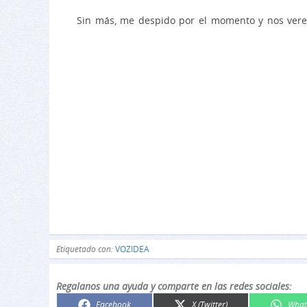
Sin más, me despido por el momento y nos ver
Etiquetado con:
VOZIDEA
Regalanos una ayuda y comparte en las redes sociales:
Compartir
Compartir
Comp
Facebook
X (Twitter)
What