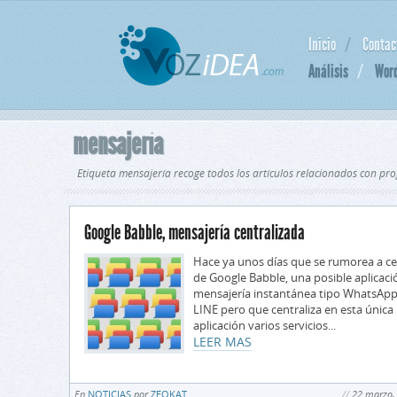
Inicio
Contac
Análisis
Wor
mensajería
Etiqueta mensajería recoge todos los artículos relacionados con p
Google Babble, mensajería centralizada
Hace ya unos días que se rumorea a ce
de Google Babble, una posible aplicaci
mensajería instantánea tipo WhatsApp
LINE pero que centraliza en esta única
aplicación varios servicios...
LEER MAS
En
NOTICIAS
por
ZEOKAT
22 marzo,