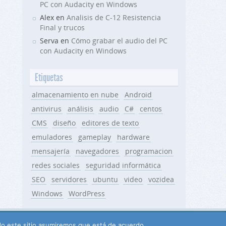
PC con Audacity en Windows
Alex en
Analisis de C-12 Resistencia
Final y trucos
Serva en
Cómo grabar el audio del PC
con Audacity en Windows
Etiquetas
almacenamiento en nube
Android
antivirus
análisis
audio
C#
centos
CMS
diseño
editores de texto
emuladores
gameplay
hardware
mensajería
navegadores
programacion
redes sociales
seguridad informática
SEO
servidores
ubuntu
video
vozidea
Windows
WordPress
ndo este sitio asumiremos que está de acuerdo.