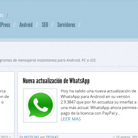
to
dPress
Android
SEO
Servidores
rogramas de mensajería instantánea para Android, PC o iOS.
Nueva actualización de WhatsApp
rca
Hoy ha salido una nueva actualización de
ón de
WhatsApp para Android en su versión
 o
2.9.3847 que por fin actualiza su interfaz a
una más actual. WhatsApp ahora permite 
pago de la licencia con PayPal y...
LEER MAS
 2013
En
NOTICIAS
por
ZEOKAT
15 marzo, 201