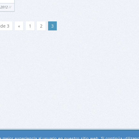
 2012
 de 3
«
1
2
3
 mejor experiencia al usuario en nuestro sitio web. Si continúa utiliza