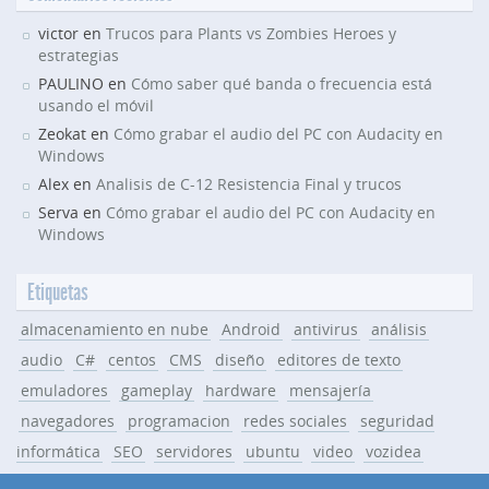
victor en
Trucos para Plants vs Zombies Heroes y
estrategias
PAULINO en
Cómo saber qué banda o frecuencia está
usando el móvil
Zeokat en
Cómo grabar el audio del PC con Audacity en
Windows
Alex en
Analisis de C-12 Resistencia Final y trucos
Serva en
Cómo grabar el audio del PC con Audacity en
Windows
Etiquetas
almacenamiento en nube
Android
antivirus
análisis
audio
C#
centos
CMS
diseño
editores de texto
emuladores
gameplay
hardware
mensajería
navegadores
programacion
redes sociales
seguridad
informática
SEO
servidores
ubuntu
video
vozidea
Windows
WordPress