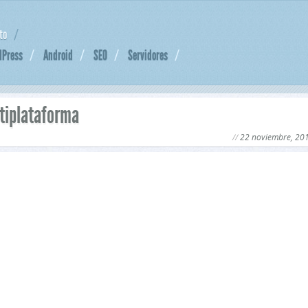
to
dPress
Android
SEO
Servidores
tiplataforma
22 noviembre, 20