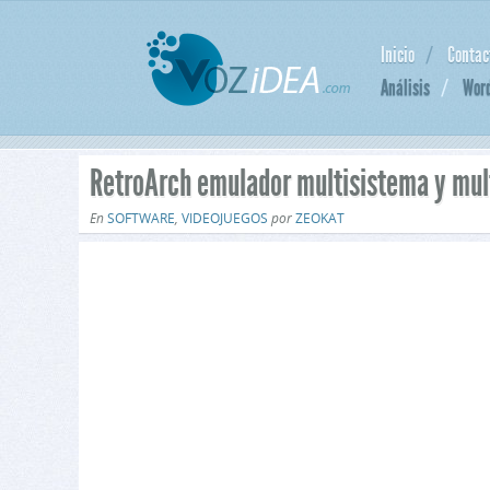
Inicio
Contac
Análisis
Wor
RetroArch emulador multisistema y mul
En
SOFTWARE
,
VIDEOJUEGOS
por
ZEOKAT