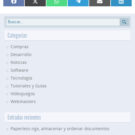
Compartir
Compartir
Compartir
Compartir
Compartir
Compar
Facebook
X
WhatsApp
Telegram
Email
Linked
en
en
en
en
en
en
(Twitter)
Categorías
Compras
Desarrollo
Noticias
Software
Tecnología
Tutoriales y Guías
Videojuegos
Webmasters
Entradas recientes
Paperless-ngx, almacenar y ordenar documentos