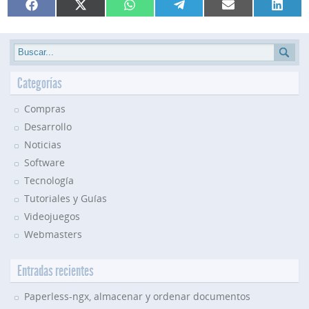
Compartir
Compartir
Compartir
Compartir
Compartir
Compar
Facebook
X
WhatsApp
Telegram
Email
Linked
en
en
en
en
en
en
(Twitter)
Categorías
Compras
Desarrollo
Noticias
Software
Tecnología
Tutoriales y Guías
Videojuegos
Webmasters
Entradas recientes
Paperless-ngx, almacenar y ordenar documentos