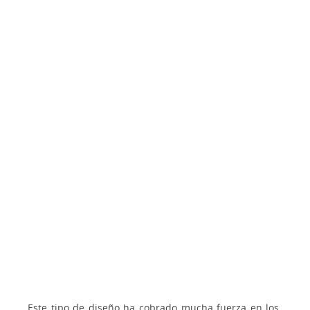
Este tipo de diseño ha cobrado mucha fuerza en los