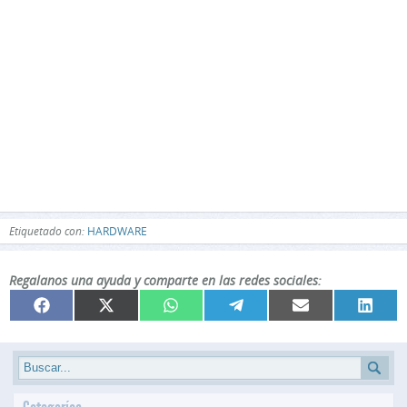
Etiquetado con:
HARDWARE
Regalanos una ayuda y comparte en las redes sociales:
Compartir
Compartir
Compartir
Compartir
Compartir
Compar
Facebook
X
WhatsApp
Telegram
Email
Linked
en
en
en
en
en
en
(Twitter)