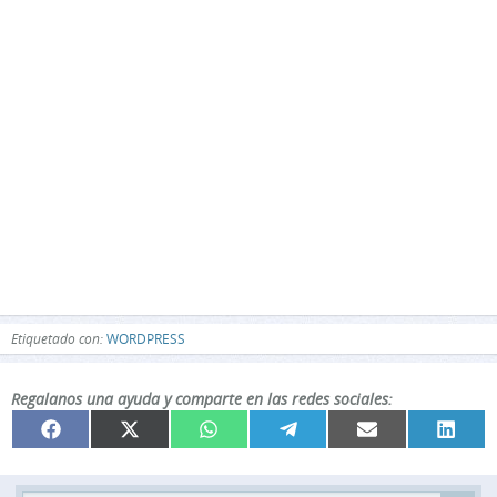
Etiquetado con:
WORDPRESS
Regalanos una ayuda y comparte en las redes sociales:
Compartir
Compartir
Compartir
Compartir
Compartir
Compar
Facebook
X
WhatsApp
Telegram
Email
Linked
en
en
en
en
en
en
(Twitter)