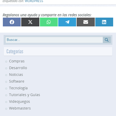
Etiquetado con:
WORDPRESS
Regalanos una ayuda y comparte en las redes sociales:
Compartir
Compartir
Compartir
Compartir
Compartir
Compar
Facebook
X
WhatsApp
Telegram
Email
Linked
en
en
en
en
en
en
(Twitter)
Categorías
Compras
Desarrollo
Noticias
Software
Tecnología
Tutoriales y Guías
Videojuegos
Webmasters