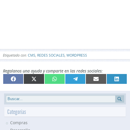
Etiquetado con:
CMS
,
REDES SOCIALES
,
WORDPRESS
Regalanos una ayuda y comparte en las redes sociales:
Compartir
Compartir
Compartir
Compartir
Compartir
Compar
Facebook
X
WhatsApp
Telegram
Email
Linked
en
en
en
en
en
en
(Twitter)
Categorías
Compras