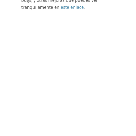
bugs, y otras mejoras que puedes ver
tranquilamente en
este enlace
.