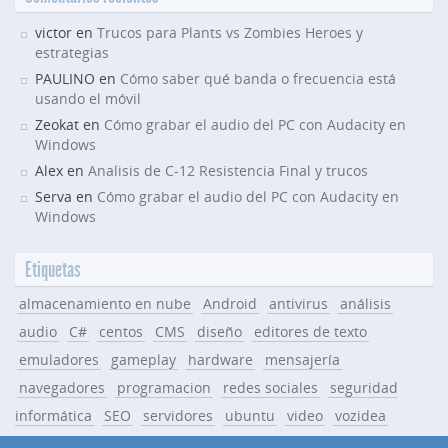
victor en
Trucos para Plants vs Zombies Heroes y
estrategias
PAULINO en
Cómo saber qué banda o frecuencia está
usando el móvil
Zeokat en
Cómo grabar el audio del PC con Audacity en
Windows
Alex en
Analisis de C-12 Resistencia Final y trucos
Serva en
Cómo grabar el audio del PC con Audacity en
Windows
Etiquetas
almacenamiento en nube
Android
antivirus
análisis
audio
C#
centos
CMS
diseño
editores de texto
emuladores
gameplay
hardware
mensajería
navegadores
programacion
redes sociales
seguridad
informática
SEO
servidores
ubuntu
video
vozidea
Windows
WordPress