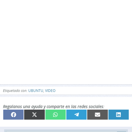
Etiquetado con:
UBUNTU
,
VIDEO
Regalanos una ayuda y comparte en las redes sociales:
Compartir
Compartir
Compartir
Compartir
Compartir
Compar
Facebook
X
WhatsApp
Telegram
Email
Linked
en
en
en
en
en
en
(Twitter)