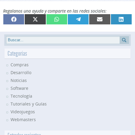
Regalanos una ayuda y comparte en las redes sociales:
Compartir
Compartir
Compartir
Compartir
Compartir
Compar
Facebook
X
WhatsApp
Telegram
Email
Linked
en
en
en
en
en
en
(Twitter)
Categorías
Compras
Desarrollo
Noticias
Software
Tecnología
Tutoriales y Guías
Videojuegos
Webmasters