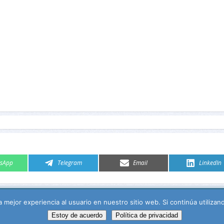
artir
Compartir
Compartir
Comparti
sApp
Telegram
Email
LinkedIn
en
en
en
 mejor experiencia al usuario en nuestro sitio web. Si continúa utiliza
Estoy de acuerdo
Política de privacidad