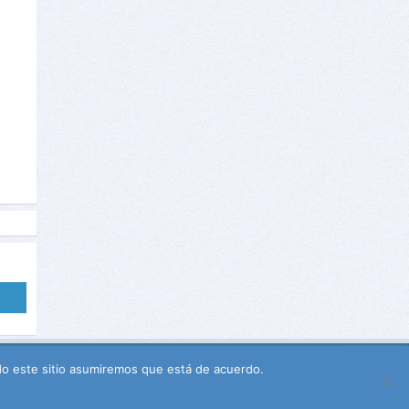
r
ndo este sitio asumiremos que está de acuerdo.
© VozIdea 2018