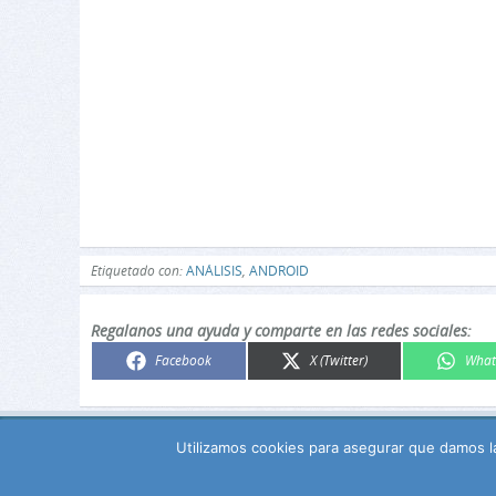
Etiquetado con:
ANÁLISIS
,
ANDROID
Regalanos una ayuda y comparte en las redes sociales:
Compartir
Compartir
Comp
Facebook
X (Twitter)
What
en
en
en
Utilizamos cookies para asegurar que damos la
RSS
Política de privacidad
Foro