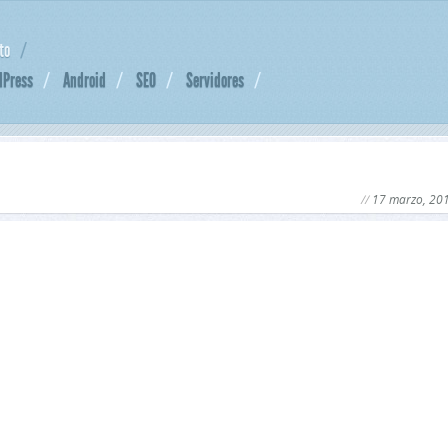
to
dPress
Android
SEO
Servidores
17 marzo, 20