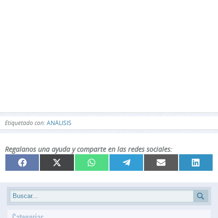
Etiquetado con:
ANÁLISIS
Regalanos una ayuda y comparte en las redes sociales:
Compartir
Compartir
Compartir
Compartir
Compartir
Compar
Facebook
X
WhatsApp
Telegram
Email
Linked
en
en
en
en
en
en
(Twitter)
Categorías