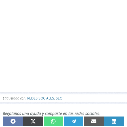
Etiquetado con:
REDES SOCIALES
,
SEO
Regalanos una ayuda y comparte en las redes sociales:
Compartir
Compartir
Compartir
Compartir
Compartir
Compar
Facebook
X
WhatsApp
Telegram
Email
Linked
en
en
en
en
en
en
(Twitter)