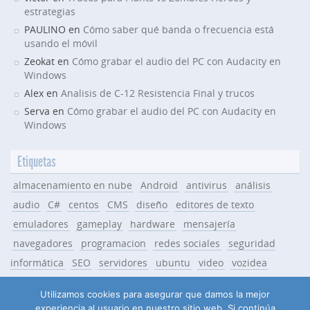
estrategias
PAULINO en
Cómo saber qué banda o frecuencia está
usando el móvil
Zeokat en
Cómo grabar el audio del PC con Audacity en
Windows
Alex en
Analisis de C-12 Resistencia Final y trucos
Serva en
Cómo grabar el audio del PC con Audacity en
Windows
Etiquetas
almacenamiento en nube
Android
antivirus
análisis
audio
C#
centos
CMS
diseño
editores de texto
emuladores
gameplay
hardware
mensajería
navegadores
programacion
redes sociales
seguridad
informática
SEO
servidores
ubuntu
video
vozidea
Windows
WordPress
Utilizamos cookies para asegurar que damos la mejor
experiencia al usuario en nuestro sitio web. Si continúa