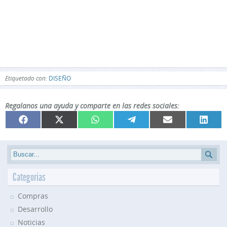
Etiquetado con:
DISEÑO
Regalanos una ayuda y comparte en las redes sociales:
Compartir
Compartir
Compartir
Compartir
Compartir
Compar
Facebook
X
WhatsApp
Telegram
Email
Linked
en
en
en
en
en
en
(Twitter)
Categorías
Compras
Desarrollo
Noticias