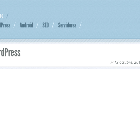
to
dPress
Android
SEO
Servidores
rdPress
13 octubre, 20