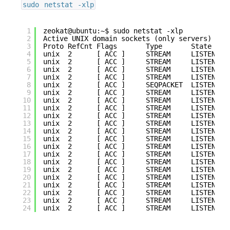
sudo netstat -xlp
1
zeokat@ubuntu:~$ sudo netstat -xlp
2
Active UNIX domain sockets (only servers)
3
Proto RefCnt Flags       Type       State    
4
unix  2      [ ACC ]     STREAM     LISTENING
5
unix  2      [ ACC ]     STREAM     LISTENING
6
unix  2      [ ACC ]     STREAM     LISTENING
7
unix  2      [ ACC ]     STREAM     LISTENING
8
unix  2      [ ACC ]     SEQPACKET  LISTENING
9
unix  2      [ ACC ]     STREAM     LISTENING
10
unix  2      [ ACC ]     STREAM     LISTENING
11
unix  2      [ ACC ]     STREAM     LISTENING
12
unix  2      [ ACC ]     STREAM     LISTENING
13
unix  2      [ ACC ]     STREAM     LISTENING
14
unix  2      [ ACC ]     STREAM     LISTENING
15
unix  2      [ ACC ]     STREAM     LISTENING
16
unix  2      [ ACC ]     STREAM     LISTENING
17
unix  2      [ ACC ]     STREAM     LISTENING
18
unix  2      [ ACC ]     STREAM     LISTENING
19
unix  2      [ ACC ]     STREAM     LISTENING
20
unix  2      [ ACC ]     STREAM     LISTENING
21
unix  2      [ ACC ]     STREAM     LISTENING
22
unix  2      [ ACC ]     STREAM     LISTENING
23
unix  2      [ ACC ]     STREAM     LISTENING
24
unix  2      [ ACC ]     STREAM     LISTENING