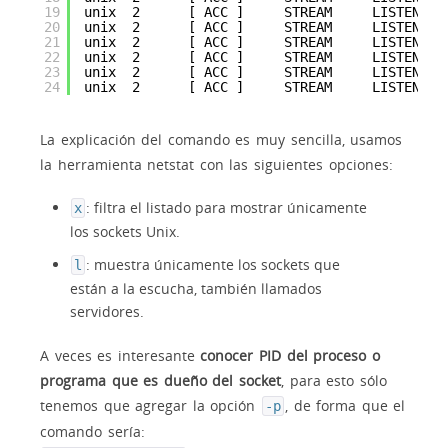
19
unix  2      [ ACC ]     STREAM     LISTENING
20
unix  2      [ ACC ]     STREAM     LISTENING
21
unix  2      [ ACC ]     STREAM     LISTENING
22
unix  2      [ ACC ]     STREAM     LISTENING
23
unix  2      [ ACC ]     STREAM     LISTENING
24
unix  2      [ ACC ]     STREAM     LISTENING
La explicación del comando es muy sencilla, usamos
la herramienta netstat con las siguientes opciones:
: filtra el listado para mostrar únicamente
x
los sockets Unix.
: muestra únicamente los sockets que
l
están a la escucha, también llamados
servidores.
A veces es interesante
conocer PID del proceso o
programa que es dueño del socket
, para esto sólo
tenemos que agregar la opción
, de forma que el
-p
comando sería: