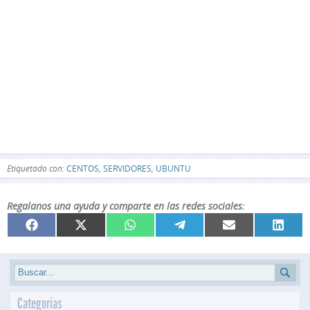
Etiquetado con:
CENTOS
,
SERVIDORES
,
UBUNTU
Regalanos una ayuda y comparte en las redes sociales:
Compartir
Compartir
Compartir
Compartir
Compartir
Compar
Facebook
X
WhatsApp
Telegram
Email
Linked
en
en
en
en
en
en
(Twitter)
Categorías