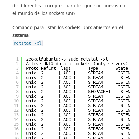
de diferentes conceptos para los que son nuevos en
el mundo de los sockets Unix.
Comando para listar los sockets Unix abiertos en el
sistema:
netstat -xl
1
zeokat@ubuntu:~$ sudo netstat -xl
2
Active UNIX domain sockets (only servers)
3
Proto RefCnt Flags       Type       State    
4
unix  2      [ ACC ]     STREAM     LISTENING
5
unix  2      [ ACC ]     STREAM     LISTENING
6
unix  2      [ ACC ]     STREAM     LISTENING
7
unix  2      [ ACC ]     STREAM     LISTENING
8
unix  2      [ ACC ]     SEQPACKET  LISTENING
9
unix  2      [ ACC ]     STREAM     LISTENING
10
unix  2      [ ACC ]     STREAM     LISTENING
11
unix  2      [ ACC ]     STREAM     LISTENING
12
unix  2      [ ACC ]     STREAM     LISTENING
13
unix  2      [ ACC ]     STREAM     LISTENING
14
unix  2      [ ACC ]     STREAM     LISTENING
15
unix  2      [ ACC ]     STREAM     LISTENING
16
unix  2      [ ACC ]     STREAM     LISTENING
17
unix  2      [ ACC ]     STREAM     LISTENING
18
unix  2      [ ACC ]     STREAM     LISTENING