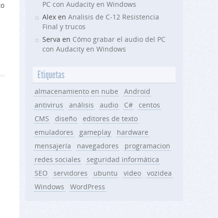
PC con Audacity en Windows
to
Alex en
Analisis de C-12 Resistencia
Final y trucos
Serva en
Cómo grabar el audio del PC
con Audacity en Windows
Etiquetas
almacenamiento en nube
Android
antivirus
análisis
audio
C#
centos
CMS
diseño
editores de texto
emuladores
gameplay
hardware
mensajería
navegadores
programacion
redes sociales
seguridad informática
SEO
servidores
ubuntu
video
vozidea
Windows
WordPress