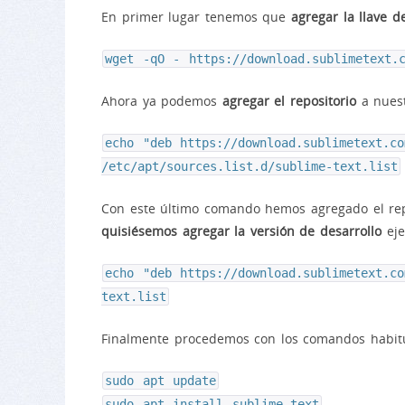
En primer lugar tenemos que
agregar la llave d
wget -qO - https://download.sublimetext.
Ahora ya podemos
agregar el repositorio
a nuest
echo "deb https://download.sublimetext.c
/etc/apt/sources.list.d/sublime-text.list
Con este último comando hemos agregado el repo
quisiésemos agregar la versión de desarrollo
eje
echo "deb https://download.sublimetext.c
text.list
Finalmente procedemos con los comandos habitua
sudo apt update
sudo apt install sublime-text