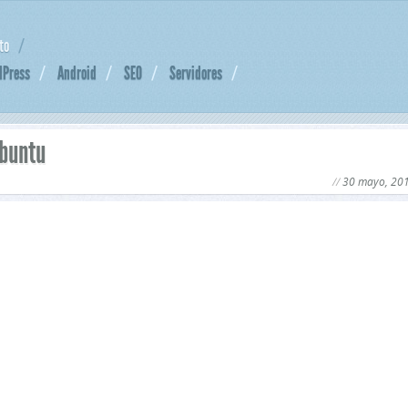
to
dPress
Android
SEO
Servidores
Ubuntu
30 mayo, 20