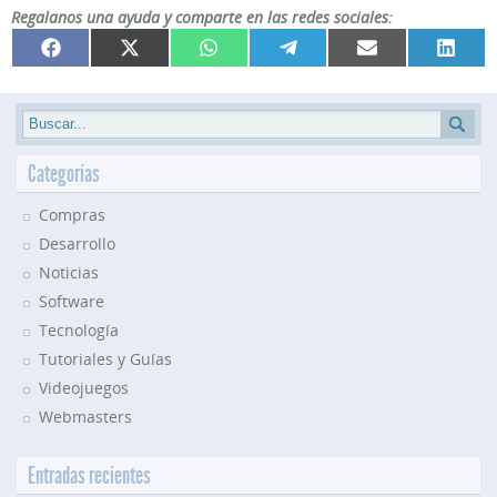
Regalanos una ayuda y comparte en las redes sociales:
Compartir
Compartir
Compartir
Compartir
Compartir
Compar
Facebook
X
WhatsApp
Telegram
Email
Linked
en
en
en
en
en
en
(Twitter)
Categorías
Compras
Desarrollo
Noticias
Software
Tecnología
Tutoriales y Guías
Videojuegos
Webmasters
Entradas recientes