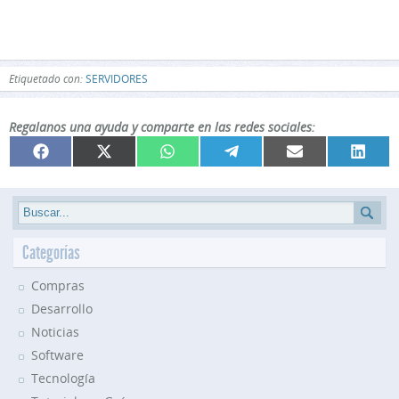
Etiquetado con:
SERVIDORES
Regalanos una ayuda y comparte en las redes sociales:
Compartir
Compartir
Compartir
Compartir
Compartir
Compar
Facebook
X
WhatsApp
Telegram
Email
Linked
en
en
en
en
en
en
(Twitter)
Categorías
Compras
Desarrollo
Noticias
Software
Tecnología