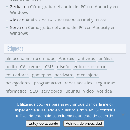
Zeokat en
Cómo grabar el audio del PC con Audacity en
Windows
Alex en
Analisis de C-12 Resistencia Final y trucos
Serva en
Cómo grabar el audio del PC con Audacity en
Windows
Etiquetas
almacenamiento en nube
Android
antivirus
análisis
audio
C#
centos
CMS
diseño
editores de texto
emuladores
gameplay
hardware
mensajería
navegadores
programacion
redes sociales
seguridad
informática
SEO
servidores
ubuntu
video
vozidea
Windows
WordPress
Utilizamos cookies para asegurar que damos la mejor
experiencia al usuario en nuestro sitio web. Si continúa
utilizando este sitio asumiremos que está de acuerdo.
RSS
Política de privacidad
Foro
© VozIdea 2018
Estoy de acuerdo
Política de privacidad