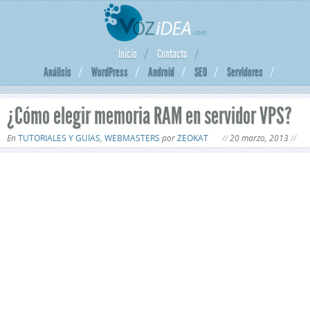
Inicio
Contacto
Análisis
WordPress
Android
SEO
Servidores
¿Cómo elegir memoria RAM en servidor VPS?
En
TUTORIALES Y GUÍAS
,
WEBMASTERS
por
ZEOKAT
20 marzo, 2013