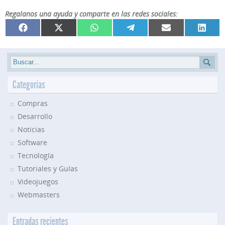
Regalanos una ayuda y comparte en las redes sociales:
Compartir
Compartir
Compartir
Compartir
Compartir
Compar
Facebook
X
WhatsApp
Telegram
Email
Linked
en
en
en
en
en
en
(Twitter)
Categorías
Compras
Desarrollo
Noticias
Software
Tecnología
Tutoriales y Guías
Videojuegos
Webmasters
Entradas recientes