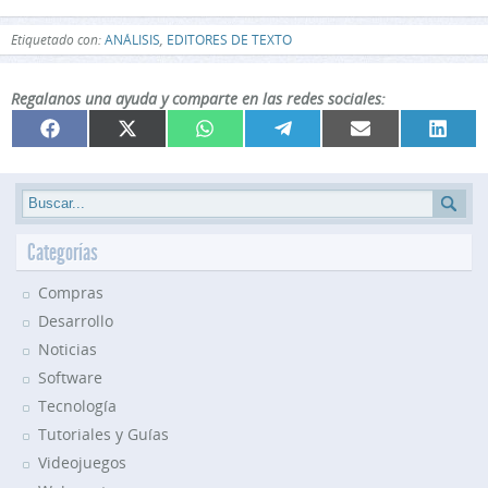
Etiquetado con:
ANÁLISIS
,
EDITORES DE TEXTO
Regalanos una ayuda y comparte en las redes sociales:
Compartir
Compartir
Compartir
Compartir
Compartir
Compar
Facebook
X
WhatsApp
Telegram
Email
Linked
en
en
en
en
en
en
(Twitter)
Categorías
Compras
Desarrollo
Noticias
Software
Tecnología
Tutoriales y Guías
Videojuegos