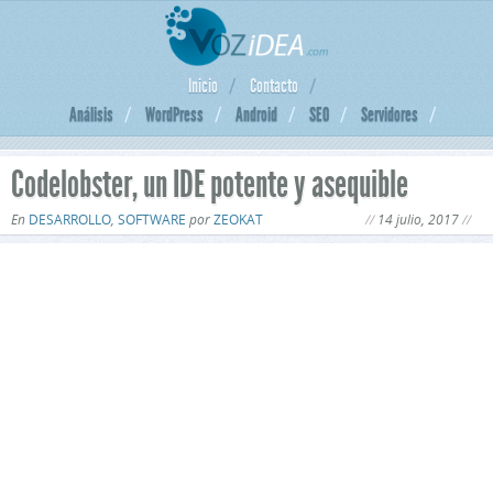
Inicio
Contacto
Análisis
WordPress
Android
SEO
Servidores
Codelobster, un IDE potente y asequible
En
DESARROLLO
,
SOFTWARE
por
ZEOKAT
14 julio, 2017