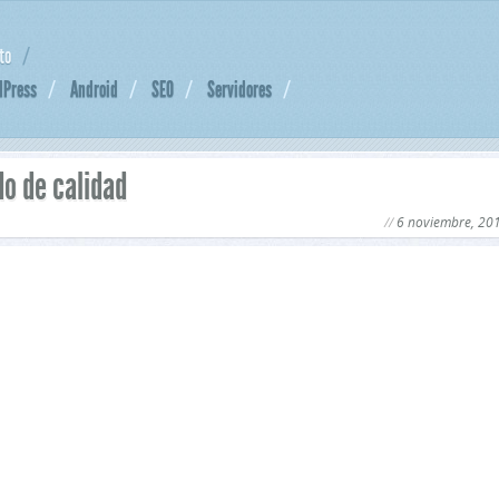
to
dPress
Android
SEO
Servidores
do de calidad
6 noviembre, 20