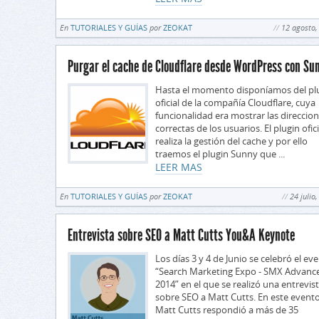
En
TUTORIALES Y GUÍAS
por
ZEOKAT
12 agosto,
Purgar el cache de Cloudflare desde WordPress con Su
Hasta el momento disponíamos del pl
oficial de la compañía Cloudflare, cuya
funcionalidad era mostrar las direccion
correctas de los usuarios. El plugin ofic
realiza la gestión del cache y por ello
traemos el plugin Sunny que ...
LEER MAS
En
TUTORIALES Y GUÍAS
por
ZEOKAT
24 julio
Entrevista sobre SEO a Matt Cutts You&A Keynote
Los días 3 y 4 de Junio se celebró el ev
“Search Marketing Expo - SMX Advanc
2014” en el que se realizó una entrevis
sobre SEO a Matt Cutts. En este event
Matt Cutts respondió a más de 35