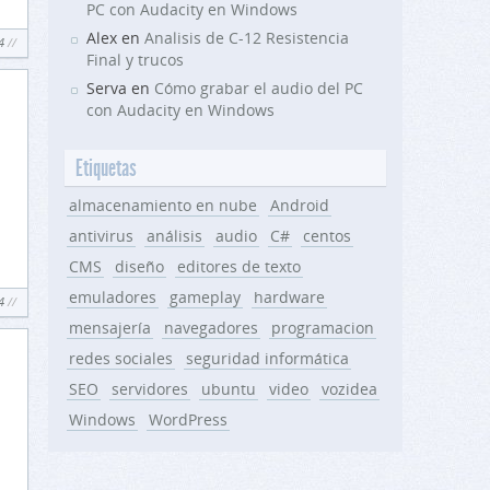
PC con Audacity en Windows
Alex en
Analisis de C-12 Resistencia
4
Final y trucos
Serva en
Cómo grabar el audio del PC
con Audacity en Windows
Etiquetas
almacenamiento en nube
Android
antivirus
análisis
audio
C#
centos
CMS
diseño
editores de texto
emuladores
gameplay
hardware
4
mensajería
navegadores
programacion
redes sociales
seguridad informática
SEO
servidores
ubuntu
video
vozidea
Windows
WordPress