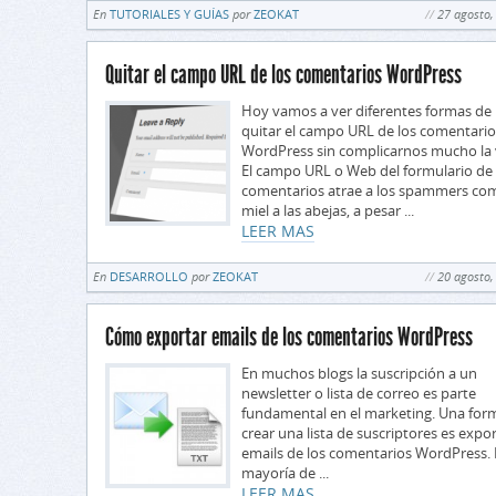
En
TUTORIALES Y GUÍAS
por
ZEOKAT
27 agosto,
Quitar el campo URL de los comentarios WordPress
Hoy vamos a ver diferentes formas de
quitar el campo URL de los comentario
WordPress sin complicarnos mucho la 
El campo URL o Web del formulario de
comentarios atrae a los spammers com
miel a las abejas, a pesar ...
LEER MAS
En
DESARROLLO
por
ZEOKAT
20 agosto,
Cómo exportar emails de los comentarios WordPress
En muchos blogs la suscripción a un
newsletter o lista de correo es parte
fundamental en el marketing. Una for
crear una lista de suscriptores es expo
emails de los comentarios WordPress. 
mayoría de ...
LEER MAS