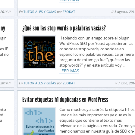
 2014
En
TUTORIALES Y GUÍAS
por
ZEOKAT
5 agosto, 201
nny
¿Qué son las stop words o palabras vacías?
ugin
Hablando con un amigo sobre el plugin
WordPress SEO por Yoast aparecieron las
es IP
conocidas stop words, conocidas en
ial no
español como palabras vacías. La primera
pregunta de mi amigo fue “¿qué son las
stop words?” y en este artículo voy ...
LEER MAS
, 2014
En
TUTORIALES Y GUÍAS
por
ZEOKAT
7 julio, 201
Evitar etiquetas h1 duplicadas en WordPress
ento
Como muchos ya sabréis la etiqueta h1 es
ed
una de las más importantes ya que es la
ta
etiqueta que contiene al texto más
o
relevante de la página o entrada. Como ya
mencionamos en nuestra guía de SEO on-