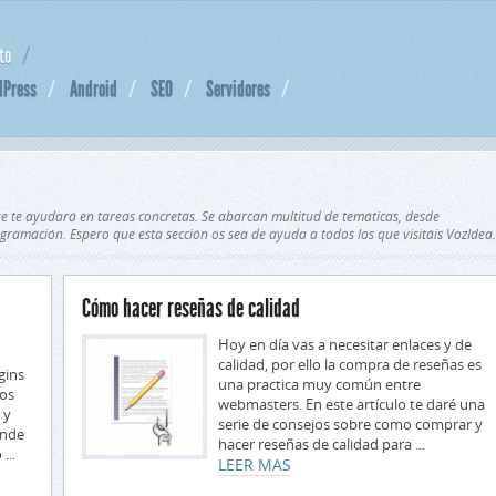
to
dPress
Android
SEO
Servidores
que te ayudará en tareas concretas. Se abarcan multitud de temáticas, desde
ogramación. Espero que esta sección os sea de ayuda a todos los que visitáis VozIdea.
Cómo hacer reseñas de calidad
Hoy en día vas a necesitar enlaces y de
calidad, por ello la compra de reseñas es
gins
una practica muy común entre
tos
webmasters. En este artículo te daré una
 y
serie de consejos sobre como comprar y
onde
hacer reseñas de calidad para ...
...
LEER MAS