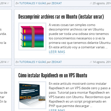
 2014
En
TUTORIALES Y GUÍAS
por
ZEOKAT
25 agosto, 201
Descomprimir archivos rar en Ubuntu (instalar unrar)
A veces cosas tan simples como
s
descomprimir archivos rar en Ubuntu
vida.
puede ser toda una odisea sino tenemos
los conocimientos necesarios o si es la
o la
primera vez que tenemos delante Ubuntu
En este artículo voy a comentar varias ...
LEER MAS
 2014
En
TUTORIALES Y GUÍAS
por
ZEOKAT
14 agosto, 201
Cómo instalar Rapidleech en un VPS Ubuntu
En este artículo mostraré como instalar
Rapidleech en un VPS desde cero y paso a
ma de
paso. Tutorial para montar Rapidleech en
rtar
VPS barato con Ubuntu. Recordemos que
En la
Rapidleech es un script programado en
PHP que permite descargar ...
LEER MAS