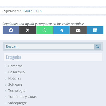
Etiquetado con:
EMULADORES
Regalanos una ayuda y comparte en las redes sociales:
Compartir
Compartir
Compartir
Compartir
Compartir
Compar
Facebook
X
WhatsApp
Telegram
Email
Linked
en
en
en
en
en
en
(Twitter)
Categorías
Compras
Desarrollo
Noticias
Software
Tecnología
Tutoriales y Guías
Videojuegos