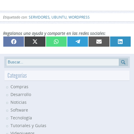
Etiquetado con:
SERVIDORES
,
UBUNTU
,
WORDPRESS
Regalanos una ayuda y comparte en las redes sociales:
Compartir
Compartir
Compartir
Compartir
Compartir
Compar
Facebook
X
WhatsApp
Telegram
Email
Linked
en
en
en
en
en
en
(Twitter)
Categorías
Compras
Desarrollo
Noticias
Software
Tecnología
Tutoriales y Guías
Videojuegos