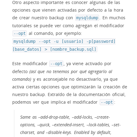
Otro aspecto importante es conocer algunas de las
opciones que vienen activadas por defecto a la hora
de crear nuestro backup con
. En muchos
mysqldump
tutoriales se puede ver como agregan el modificador
al comando, por ejemplo:
--opt
mysqldump --opt -u [usuario] -p[password]
[base_datos] > [nombre_backup.sql]
Este modificador
, ya viene activado por
--opt
defecto
(así que no tenemos por qué agregarlo al
comando)
y es aconsejable no desactivarlo, ya que
activa ciertas opciones que optimizarán la creación de
nuestro backup. Extraído de la documentación oficial,
podemos ver que implica el modificador
:
--opt
Same as –add-drop-table, –add-locks, –create-
options, –quick, –extended-insert, –lock-tables, –set-
charset, and –disable-keys. Enabled by default,