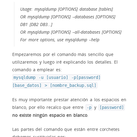
Usage: mysqldump [OPTIONS] database [tables]
OR mysqldump [OPTIONS] –databases [OPTIONS]
DB1 [DB2 DB3…]
OR mysqldump [OPTIONS] –all-databases [OPTIONS]
For more options, use mysqldump –help
Empezaremos por el comando más sencillo que
utilizaremos y luego iré explicando los detalles. El
comando a emplear es:
mysqldump -u [usuario] -p[password]
[base_datos] > [nombre_backup.sql]
Es muy importante prestar atención a los espacios en
blanco, por ello recalco que entre
y
-p
[password]
no existe ningún espacio en blanco
.
Las partes del comando que están entre corchetes
debemos sustituirlas por: