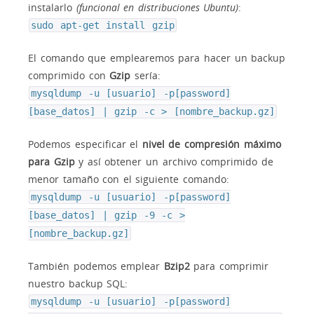
instalarlo
(funcional en distribuciones Ubuntu)
:
sudo apt-get install gzip
El comando que emplearemos para hacer un backup
comprimido con
Gzip
sería:
mysqldump -u [usuario] -p[password]
[base_datos] | gzip -c > [nombre_backup.gz]
Podemos especificar el
nivel de compresión máximo
para Gzip
y así obtener un archivo comprimido de
menor tamaño con el siguiente comando:
mysqldump -u [usuario] -p[password]
[base_datos] | gzip -9 -c >
[nombre_backup.gz]
También podemos emplear
Bzip2
para comprimir
nuestro backup SQL:
mysqldump -u [usuario] -p[password]