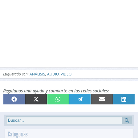
Etiquetado con:
ANÁLISIS
,
AUDIO
,
VIDEO
Regalanos una ayuda y comparte en las redes sociales:
Compartir
Compartir
Compartir
Compartir
Compartir
Compar
Facebook
X
WhatsApp
Telegram
Email
Linked
en
en
en
en
en
en
(Twitter)
Categorías