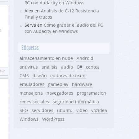
PC con Audacity en Windows
Alex en
Analisis de C-12 Resistencia
Final y trucos
Serva en
Cómo grabar el audio del PC
s
con Audacity en Windows
Etiquetas
almacenamiento en nube
Android
antivirus
análisis
audio
C#
centos
3
CMS
diseño
editores de texto
emuladores
gameplay
hardware
mensajería
navegadores
programacion
redes sociales
seguridad informática
SEO
servidores
ubuntu
video
vozidea
Windows
WordPress