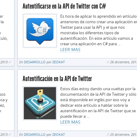
Autentificarse en la API de Twitter con C#
er
Es hora de aplicar lo aprendido en artículo
 la
anteriores de como crear una aplicación e
Twitter para usar la API y el que nos
o
mostraba los diferentes tipos de
culo,
autentificación. En este artículo vamos a
crear una aplicación en C# para ...
LEER MAS
 2013
En
DESARROLLO
por
ZEOKAT
26 diciembre, 201
Autentificación en la API de Twitter
n
Estos días estoy dando una vueltas por la
sos
documentación de la API de Twitter y sólo
ca y
está disponible en inglés por eso voy a
ez,
dedicar este artículo a hablar sobre la
n
autentificación en la API de Twitter que se
puede llevar a ...
LEER MAS
 2013
En
DESARROLLO
por
ZEOKAT
25 diciembre, 201