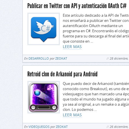
Publicar en Twitter con API y autenticación OAuth C#
Este artículo dedicado a la API de Twitt
nos enseñará a publicar en Twitter con
autentificación OAuth mediante un
programa en C#. Encontraréis el códig
fuente para su descarga al final del artí
que consiste en ...
LEER MAS
En
DESARROLLO
por
ZEOKAT
28 diciembre,
Retroid clon de Arkanoid para Android
Que puedo decir de Arkanoid (tambié
conocido como Breakout), es uno de e
videojuegos que han marcado una épo
que todo el mundo ha jugado alguna v
ya sea al original, a un remake o a algú
clon. Lo podemos ...
LEER MAS
En
VIDEOJUEGOS
por
ZEOKAT
26 diciembre,