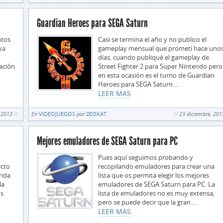
Guardian Heroes para SEGA Saturn
ntos
Casi se termina el año y no publico el
ya
gameplay mensual que prometí hace uno
días, cuando publiqué el gameplay de
cación
Street Fighter 2 para Super Nintendo pero
en esta ocasión es el turno de Guardian
Heroes para SEGA Saturn ...
LEER MAS
 2013
En
VIDEOJUEGOS
por
ZEOKAT
23 diciembre, 201
Mejores emuladores de SEGA Saturn para PC
Pues aquí seguimos probando y
ecto
recopilando emuladores para crear una
rida
lista que os permita elegir los mejores
la
emuladores de SEGA Saturn para PC. La
os
lista de emuladores no es muy extensa,
pero se puede decir que la gran ...
LEER MAS