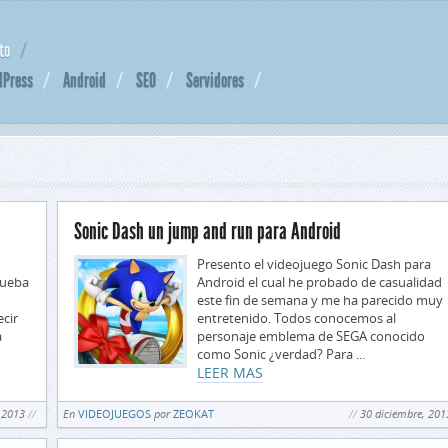
to
dPress
Android
SEO
Servidores
Sonic Dash un jump and run para Android
Presento el videojuego Sonic Dash para
rueba
Android el cual he probado de casualidad
este fin de semana y me ha parecido muy
ecir
entretenido. Todos conocemos al
a
personaje emblema de SEGA conocido
como Sonic ¿verdad? Para ...
LEER MAS
 2013
En
VIDEOJUEGOS
por
ZEOKAT
30 diciembre, 201