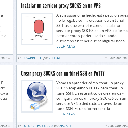
Instalar un servidor proxy SOCKS en un VPS
 a
Algún usuario ha hecho esta petición pues
no le llegaba con la creación de un túnel
 en
SSH, así que escribiré como instalar un
u
servidor proxy SOCKS en un VPS de forma
e la
permanente y poder usarlo cuando
queramos sin tener que configurar nada...
LEER MAS
 2013
En
DESARROLLO
por
ZEOKAT
3 octubre, 201
Crear proxy SOCKS con un túnel SSH en PuTTY
a P
Vamos a aprender cómo crear un proxy
todo
SOCKS empleando PuTTY para crear un
voy a
túnel SSH. En este artículos crearemos y
 que
configuraremos un proxy SOCKS5 con un
servidor VPS o dedicado a través de un
túnel SSH. Es una forma sencilla...
LEER MAS
 2013
En
TUTORIALES Y GUÍAS
por
ZEOKAT
1 octubre, 201