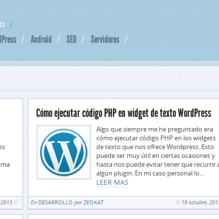
to
dPress
Android
SEO
Servidores
Cómo ejecutar código PHP en widget de texto WordPress
Algo que siempre me he preguntado era
cómo ejecutar código PHP en los widgets
os
de texto que nos ofrece Wordpress. Esto
puede ser muy útil en ciertas ocasiones y
rama
hasta nos puede evitar tener que recurrir 
algún plugin. En mi caso personal lo...
LEER MAS
 2013
En
DESARROLLO
por
ZEOKAT
19 octubre, 201