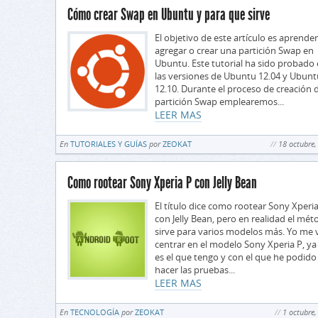
Cómo crear Swap en Ubuntu y para que sirve
El objetivo de este artículo es aprender
agregar o crear una partición Swap en
Ubuntu. Este tutorial ha sido probado
las versiones de Ubuntu 12.04 y Ubunt
12.10. Durante el proceso de creación d
partición Swap emplearemos...
LEER MAS
En
TUTORIALES Y GUÍAS
por
ZEOKAT
18 octubre,
Como rootear Sony Xperia P con Jelly Bean
El título dice como rootear Sony Xperi
con Jelly Bean, pero en realidad el mé
sirve para varios modelos más. Yo me 
centrar en el modelo Sony Xperia P, ya
es el que tengo y con el que he podido
hacer las pruebas...
LEER MAS
En
TECNOLOGÍA
por
ZEOKAT
1 octubre,