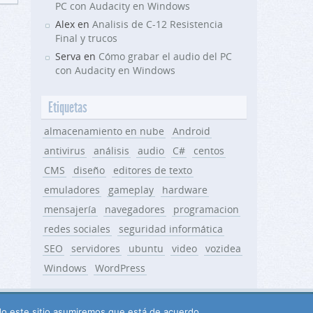
PC con Audacity en Windows
Alex en
Analisis de C-12 Resistencia
Final y trucos
Serva en
Cómo grabar el audio del PC
con Audacity en Windows
Etiquetas
almacenamiento en nube
Android
antivirus
análisis
audio
C#
centos
CMS
diseño
editores de texto
emuladores
gameplay
hardware
mensajería
navegadores
programacion
redes sociales
seguridad informática
SEO
servidores
ubuntu
video
vozidea
Windows
WordPress
ndo este sitio asumiremos que está de acuerdo.