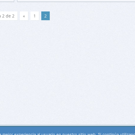
 2 de 2
«
1
2
 mejor experiencia al usuario en nuestro sitio web. Si continúa utiliza